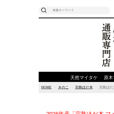
天然マイタケ
原木
HOME
きのこ
完熟ほだ木
完熟ほだ木
2026年産「完熟ほだ木 