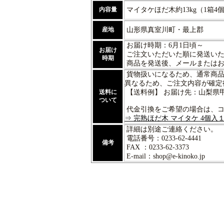
内容量
マイタケほだ木約13kg（1箱4個
産地
山形県真室川町・最上郡
お届け時期：6月1日頃～
お届け
ご注文いただいた順に発送いた
時期
商品を発送後、メールまたはお
貨物扱いになるため、通常商品
異なるため、ご注文内容が確定
送料に
【送料例】 お届け先：山梨県甲斐
ついて
代金引換をご希望の場合は、コ
⇒ 完熟ほだ木 マイタケ 4個入
詳細は別途ご連絡ください。
電話番号：0233-62-4441
備考
FAX ：0233-62-3373
E-mail：shop@e-kinoko.jp