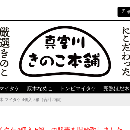
マイタケ
原木なめこ
トンビマイタケ
完熟ほだ木
 マイタケ 4個入 5箱（合計20個）
マイタケ4個入 5箱」の販売を開始致しました。