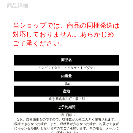
商品詳細
当ショップでは、商品の同梱発送は
対応しておりません。あらかじめ
ご了承ください。
商品名
トンビマイタケ（トビタケ・トビダケ）
内容量
1kg
産地
山形県真室川町・最上郡
ご予約期間
7月1日頃～
なお、自然発生ものですので、収穫数が天候に大きく左右されます。
収獲できなかった場合、また、収穫数が少なかった場合、お届けできず
にキャンセル扱いとなりますのでご了承願います。その場合、メールに
てご案内いたします。