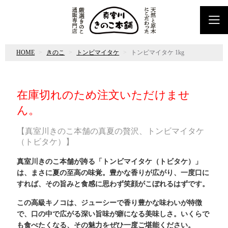
HOME
きのこ
トンビマイタケ
トンビマイタケ 1kg
在庫切れのため注文いただけませ
ん。
【真室川きのこ本舗の真夏の贅沢、トンビマイタケ
（トビタケ）】
真室川きのこ本舗が誇る「トンビマイタケ（トビタケ）」
は、まさに夏の至高の味覚。豊かな香りが広がり、一度口に
すれば、その旨みと食感に思わず笑顔がこぼれるはずです。
この高級キノコは、ジューシーで香り豊かな味わいが特徴
で、口の中で広がる深い旨味が癖になる美味しさ。いくらで
も食べたくなる、その魅力をぜひ一度ご堪能ください。