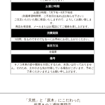
お届け時期
お届け時期：7月下旬～8月下旬頃
（到着希望時間帯、ご不在日があればお知らせ下さい）
ご注文いただいた順に発送いたしますので、よろしくお願い致しま
す。
商品を発送後、メールまたはお電話にてご連絡を差し上げます。
消費期限
5日間。生ものですのでなるべくお早めにお召し上がりください。
保存方法
冷蔵庫
備考
キノコ本来の姿や風味を大切にするため、水洗いは行っておりませ
ん。そのため、土や小さな虫が付着している場合がございます。予めご
了承くださいますようお願い申し上げます。
「天然」と「原木」にこだわった
厳選きのこ通販専門店