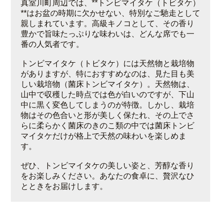
真室川町周辺では、**トンビマイタケ（トビタケ）
**はお盆の時期に欠かせない、特別なご馳走として
親しまれています。高級キノコとして、その香り
豊かで旨味たっぷりな味わいは、どんな席でも一
番の人気者です。
トンビマイタケ（トビタケ）には天然物と栽培物
がありますが、特におすすめなのは、見た目も美
しい栽培物（菌床トンビマイタケ）。天然物は、
山中で収穫した時点では色が白いのですが、下山
中に黒く変色してしまうのが特徴。しかし、栽培
物はその色合いと形が美しく保たれ、その上でさ
らに柔らかく菌床のきのこ類の中では菌床トンビ
マイタケだけが格上で天然の味わいを楽しめま
す。
ぜひ、トンビマイタケの美しい姿と、芳醇な香り
をお楽しみください。あなたの食卓に、贅沢なひ
とときをお届けします。