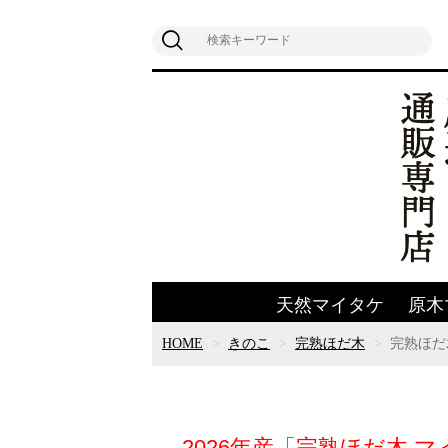
天然マイタケ
原木
HOME
きのこ
完熟ほだ木
完熟ほだ木
2026年産「完熟ほだ木 