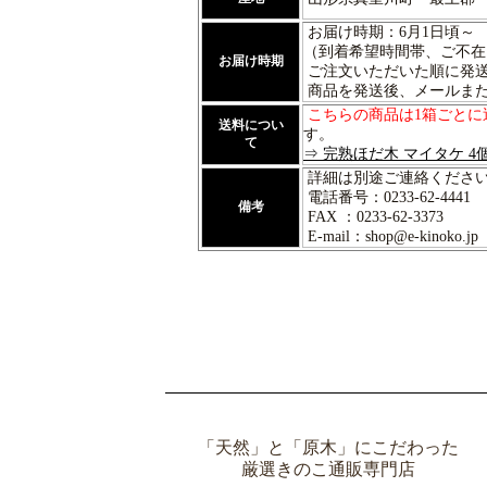
お届け時期：6月1日頃～
（到着希望時間帯、ご不在
お届け時期
ご注文いただいた順に発
商品を発送後、メールま
こちらの商品は1箱ごとに
送料につい
す。
て
⇒ 完熟ほだ木 マイタケ 4
詳細は別途ご連絡くださ
電話番号：0233-62-4441
備考
FAX ：0233-62-3373
E-mail：shop@e-kinoko.jp
「天然」と「原木」にこだわった
厳選きのこ通販専門店