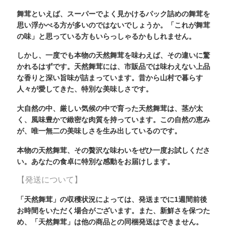
舞茸といえば、スーパーでよく見かけるパック詰めの舞茸を
思い浮かべる方が多いのではないでしょうか。「これが舞茸
の味」と思っている方もいらっしゃるかもしれません。
しかし、一度でも本物の天然舞茸を味わえば、その違いに驚
かれるはずです。天然舞茸には、市販品では味わえない上品
な香りと深い旨味が詰まっています。昔から山村で暮らす
人々が愛してきた、特別な美味しさです。
大自然の中、厳しい気候の中で育った天然舞茸は、茎が太
く、風味豊かで緻密な肉質を持っています。この自然の恵み
が、唯一無二の美味しさを生み出しているのです。
本物の天然舞茸、その贅沢な味わいをぜひ一度お試しくださ
い。あなたの食卓に特別な感動をお届けします。
【発送について】
「天然舞茸」の収穫状況によっては、発送までに1週間前後
お時間をいただく場合がございます。また、新鮮さを保つた
め、「天然舞茸」は他の商品との同梱発送はできません。