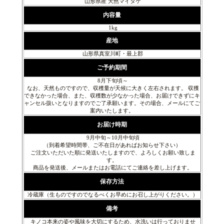
山形県産 天然マイタケ
内容量
1kg
産地
山形県真室川町・最上郡
ご予約期間
8月下旬頃～
なお、天然ものですので、収穫量が天候に大きく左右されます。 収獲
できなかった場合、また、収穫数が少なかった場合、お届けできずにキ
ャンセル扱いとなりますのでご了承願います。その場合、メールにてご
案内いたします。
お届け時期
9月中旬～10月中旬頃
（到着希望時間帯、ご不在日があればお知らせ下さい）
ご注文いただいた順に発送いたしますので、よろしくお願い致しま
す。
商品を発送後、メールまたはお電話にてご連絡を差し上げます。
保存方法
冷蔵庫（生ものですのでなるべくお早めにお召し上がりください。）
備考
キノコ本来の姿や風味を大切にするため、水洗いは行っておりませ